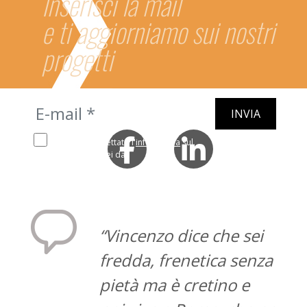
Inserisci la mail
e ti aggiorniamo sui nostri
progetti
Ho letto e accettato l'
informativa
sul
trattamento dei miei dati
“Vincenzo dice che sei
fredda, frenetica senza
pietà ma è cretino e